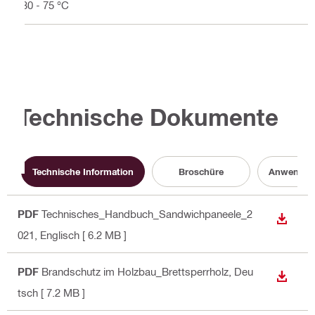
-30 - 75 °C
Technische Dokumente
Technische Information
Broschüre
Anwenders
PDF
Technisches_Handbuch_Sandwichpaneele_2
ANZEI
021
, Englisch
[ 6.2 MB ]
PDF
Brandschutz im Holzbau_Brettsperrholz
, Deu
ANZEI
tsch
[ 7.2 MB ]