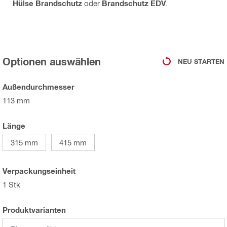
Hülse Brandschutz
oder
Brandschutz EDV
.
Optionen auswählen
NEU STARTEN
Außendurchmesser
113 mm
Länge
315 mm
415 mm
Verpackungseinheit
1 Stk
Produktvarianten