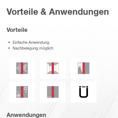
Vorteile & Anwendungen
Vorteile
Einfache Anwendung
Nachbelegung möglich
Schalldämmung
Schimmel- und Mehltaubeständigkei
Rauch- und Gasdich
Wärmedämmung
Wasserdichtigkeit
UE_Logo_de_PDP (
Anwendungen