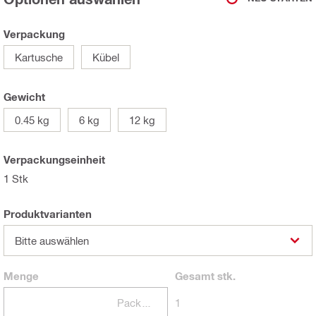
Verpackung
Kartusche
Kübel
Gewicht
0.45 kg
6 kg
12 kg
Verpackungseinheit
1 Stk
Produktvarianten
Bitte auswählen
Menge
Gesamt
stk.
Packungen
1