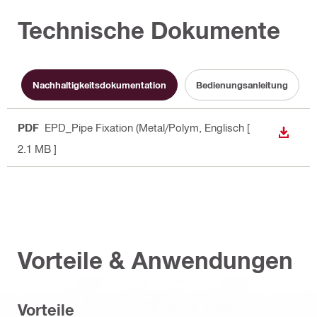
Technische Dokumente
Nachhaltigkeitsdokumentation
Bedienungsanleitung
PDF
EPD_Pipe Fixation (Metal/Polym
, Englisch
[
ANZEI
2.1 MB ]
Vorteile & Anwendungen
Vorteile