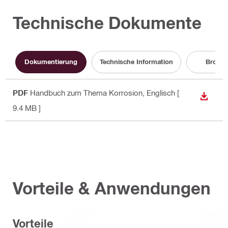
Technische Dokumente
Dokumentierung
Technische Information
Brosch
PDF
Handbuch zum Thema Korrosion
, Englisch
[
ANZEI
9.4 MB ]
Vorteile & Anwendungen
Vorteile