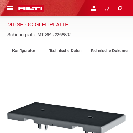
AUPTINHALT
ANMELDEN ODER REGIS
WARENKORB
MT-SP OC GLEITPLATTE
Schieberplatte MT-SP
#2368807
Konfigurator
Technische Daten
Technische Dokument