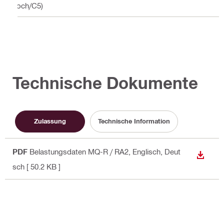
hoch/C5)
Technische Dokumente
Zulassung
Technische Information
PDF
Belastungsdaten MQ-R / RA2
, Englisch, Deut
ANZEI
sch
[ 50.2 KB ]