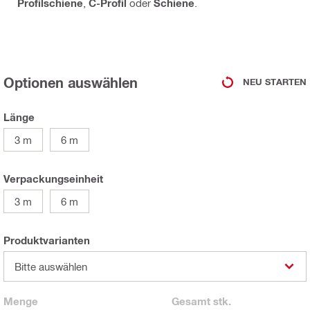
Profilschiene
,
C-Profil
oder
Schiene
.
Optionen auswählen
NEU STARTEN
Länge
3 m
6 m
Verpackungseinheit
3 m
6 m
Produktvarianten
Bitte auswählen
Menge
Gesamt
stk.