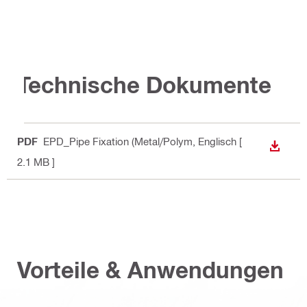
Technische Dokumente
PDF
EPD_Pipe Fixation (Metal/Polym
, Englisch
[
ANZEI
2.1 MB ]
Vorteile & Anwendungen