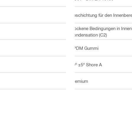
Beschichtung für den Innenbere
Trockene Bedingungen in Innen
Kondensation (C2)
EPDM Gummi
60° ±5° Shore A
Premium