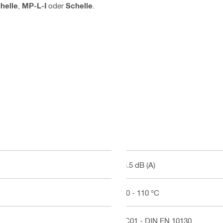
helle
,
MP-L-I
oder
Schelle
.
18.5 dB (A)
-40 - 110 °C
DC01 - DIN EN 10130