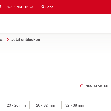
Suchvorschläge
Suche
WARENKORB
a.
Jetzt entdecken
NEU STARTEN
20 - 26 mm
26 - 32 mm
32 - 38 mm