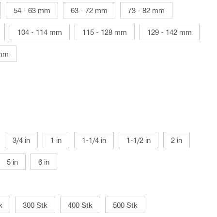
54 - 63 mm
63 - 72 mm
73 - 82 mm
104 - 114 mm
115 - 128 mm
129 - 142 mm
 mm
3/4 in
1 in
1-1/4 in
1-1/2 in
2 in
5 in
6 in
k
300 Stk
400 Stk
500 Stk