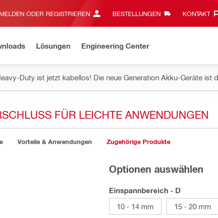
MELDEN ODER REGISTRIEREN
BESTELLUNGEN
KONTAKT‎
wnloads
Lösungen
Engineering Center
eavy-Duty ist jetzt kabellos! Die neue Generation Akku-Geräte ist d
ERSCHLUSS FÜR LEICHTE ANWENDUNGEN
e
Vorteile & Anwendungen
Zugehörige Produkte
Optionen auswählen
Einspannbereich - D
10 - 14 mm
15 - 20 mm