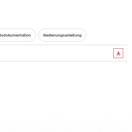
itsdokumentation
Bedienungsanleitung
ANZEI