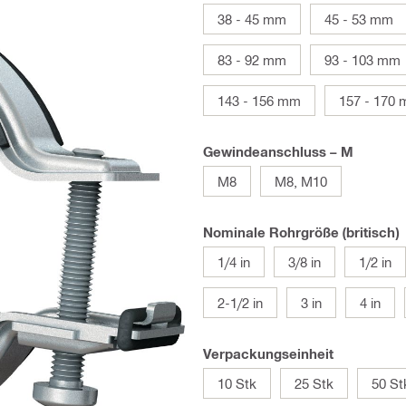
38 - 45 mm
45 - 53 mm
83 - 92 mm
93 - 103 mm
143 - 156 mm
157 - 170
Gewindeanschluss – M
M8
M8, M10
Nominale Rohrgröße (britisch)
1/4 in
3/8 in
1/2 in
2-1/2 in
3 in
4 in
Verpackungseinheit
10 Stk
25 Stk
50 St