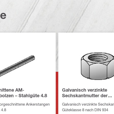
te
ittene AM-
Galvanisch verzinkte
olzen – Stahlgüte 4.8
Sechskantmutter der
Festigkeitsklasse 8, DI
vorgeschnittene Ankerstangen
Galvanisch verzinkte Sechska
 4.8
Güteklasse 8 nach DIN 934