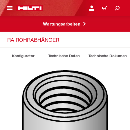
AUPTINHALT
ANMELDEN ODER REGIS
WARENKORB
Wartungsarbeiten
RA ROHRABHÄNGER
Konfigurator
Technische Daten
Technische Dokument