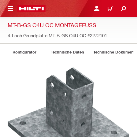
AUPTINHALT
ANMELDEN ODER REGIS
WARENKORB
MT-B-GS O4U OC MONTAGEFUSS
4-Loch Grundplatte MT-B-GS O4U OC
#2272101
Konfigurator
Technische Daten
Technische Dokument