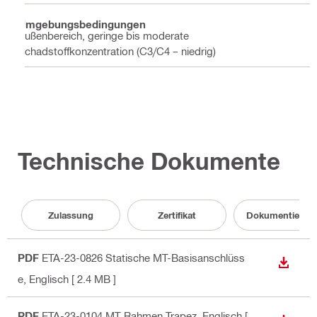
Umgebungsbedingungen
Außenbereich, geringe bis moderate
Schadstoffkonzentration (C3/C4 – niedrig)
Technische Dokumente
Zulassung
Zertifikat
Dokumentierun
PDF
ETA-23-0826 Statische MT-Basisanschlüss
ANZEI
e
, Englisch
[ 2.4 MB ]
PDF
ETA-23-0104 MT Rahmen Trapez
, Englisch
[