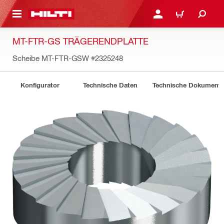
AUPTINHALT
ANMELDEN ODER REGIS
WARENKORB
MT-FTR-GS TRÄGERENDPLATTE
Scheibe MT-FTR-GSW
#2325248
Konfigurator
Technische Daten
Technische Dokument