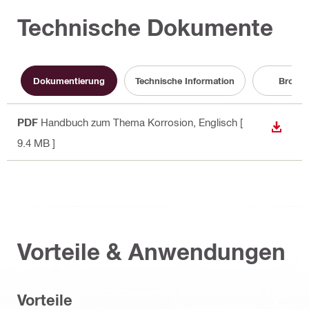
Technische Dokumente
Dokumentierung
Technische Information
Brosch
PDF
Handbuch zum Thema Korrosion
, Englisch
[
ANZEI
9.4 MB ]
Vorteile & Anwendungen
Vorteile