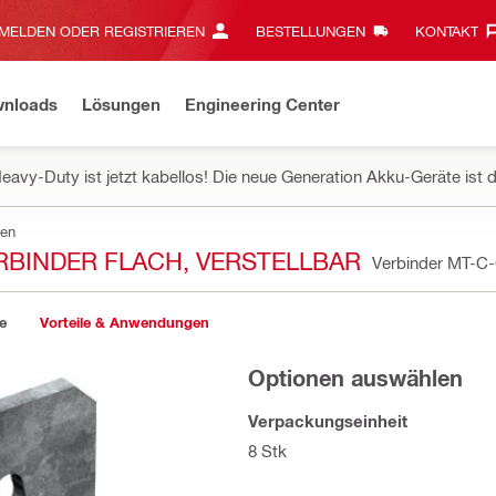
MELDEN ODER REGISTRIEREN
BESTELLUNGEN
KONTAKT‎
wnloads
Lösungen
Engineering Center
eavy-Duty ist jetzt kabellos! Die neue Generation Akku-Geräte ist d
ten
BINDER FLACH, VERSTELLBAR
Verbinder MT-C
e
Vorteile & Anwendungen
Optionen auswählen
Verpackungseinheit
8 Stk