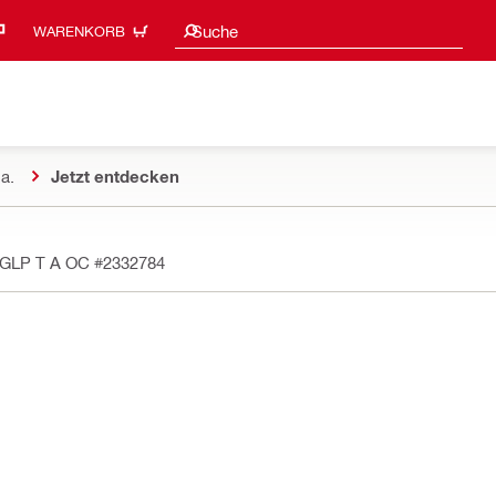
Suchvorschläge
Suche
WARENKORB
a.
Jetzt entdecken
-GLP T A OC
#2332784