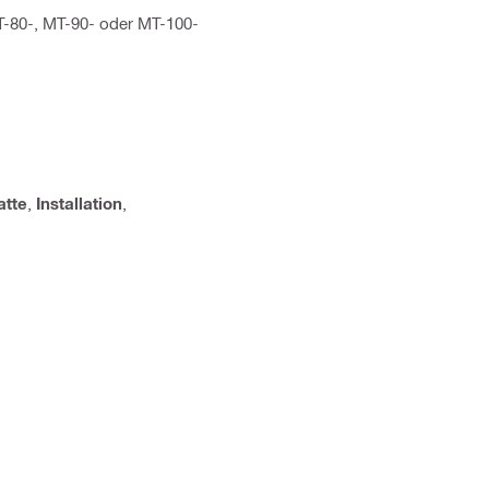
MT-80-, MT-90- oder MT-100-
atte
,
Installation
,