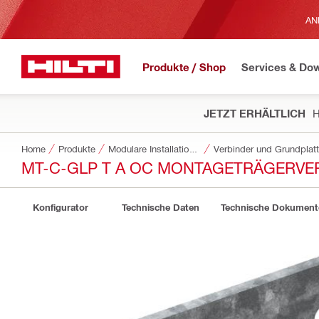
AN
Produkte / Shop
Services & Do
JETZT ERHÄLTLICH
H
Home
Produkte
Modulare Installationssysteme
Verbinder und Grundplat
MT-C-GLP T A OC MONTAGETRÄGERVER
Konfigurator
Technische Daten
Technische Dokument