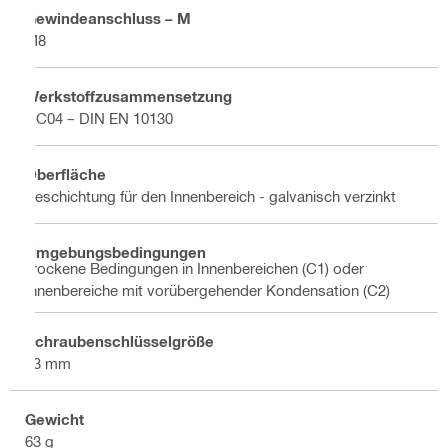
Gewindeanschluss – M
M8
Werkstoffzusammensetzung
DC04 – DIN EN 10130
Oberfläche
Beschichtung für den Innenbereich - galvanisch verzinkt
Umgebungsbedingungen
Trockene Bedingungen in Innenbereichen (C1) oder
Innenbereiche mit vorübergehender Kondensation (C2)
Schraubenschlüsselgröße
13 mm
Gewicht
63 g