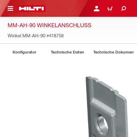
AUPTINHALT
ANMELDEN ODER REGIS
WARENKORB
MM-AH-90 WINKELANSCHLUSS
Winkel MM-AH-90
#418758
Konfigurator
Technische Daten
Technische Dokument