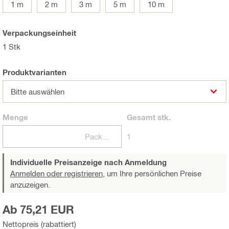
1 m
2 m
3 m
5 m
10 m
Verpackungseinheit
1 Stk
Produktvarianten
Bitte auswählen
Menge
Gesamt
stk.
Packungen
1
Individuelle Preisanzeige nach Anmeldung
Anmelden oder registrieren,
um Ihre persönlichen Preise
anzuzeigen.
Ab 75,21 EUR
Nettopreis (rabattiert)