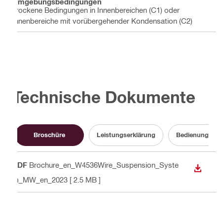
Umgebungsbedingungen
Trockene Bedingungen in Innenbereichen (C1) oder
Innenbereiche mit vorübergehender Kondensation (C2)
Technische Dokumente
Broschüre
Leistungserklärung
Bedienungsanl
PDF
Brochure_en_W4536Wire_Suspension_Syste
ANZEI
m_MW_en_2023
[ 2.5 MB ]