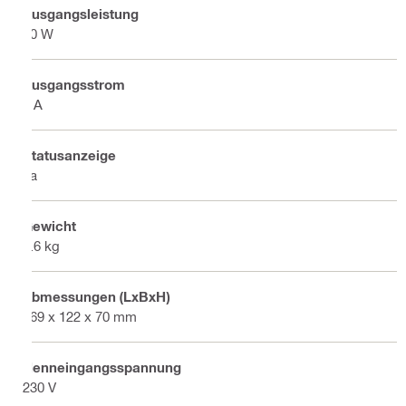
Ausgangsleistung
90 W
Ausgangsstrom
4 A
Statusanzeige
Ja
Gewicht
0.6 kg
Abmessungen (LxBxH)
169 x 122 x 70 mm
Nenneingangsspannung
230 V