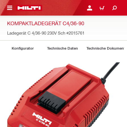
AUPTINHALT
ANMELDEN ODER REGIS
WARENKORB
KOMPAKTLADEGERÄT C4/36-90
Ladegerät C 4/36-90 230V Sch
#2015761
Konfigurator
Technische Daten
Technische Dokument