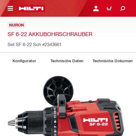
AUPTINHALT
ANMELDEN ODER REGIS
WARENKORB
NURON
SF 6-22 AKKUBOHRSCHRAUBER
Set SF 6-22 Sch
#2343661
Konfigurator
Technische Daten
Technische Dokument