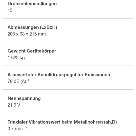
Drehzahleinstellungen
15
Abmessungen (LxBxH)
200 x 68 x 215 mm
Gewicht Gerätekörper
1.622 kg
A-bewerteter Schalldruckpegel für Emissionen
1
78 dB (A)
Nennspannung
21.6 V
Triaxialer Vibrationswert beim Metallbohren (ah,D)
2
0.7 m/s²