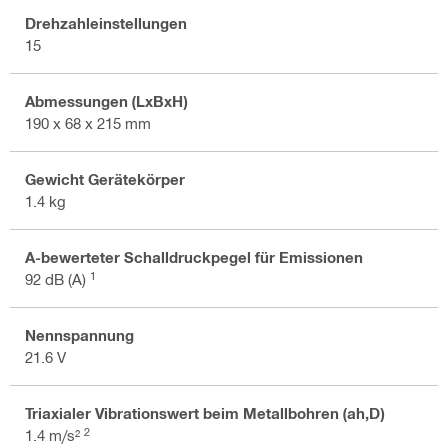
Drehzahleinstellungen
15
Abmessungen (LxBxH)
190 x 68 x 215 mm
Gewicht Gerätekörper
1.4 kg
A-bewerteter Schalldruckpegel für Emissionen
1
92 dB (A)
Nennspannung
21.6 V
Triaxialer Vibrationswert beim Metallbohren (ah,D)
2
1.4 m/s²