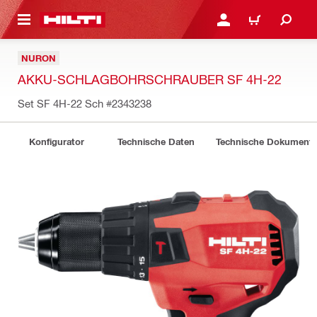
AUPTINHALT
ANMELDEN ODER REGIS
WARENKORB
NURON
AKKU-SCHLAGBOHRSCHRAUBER SF 4H-22
Set SF 4H-22 Sch
#2343238
Konfigurator
Technische Daten
Technische Dokument