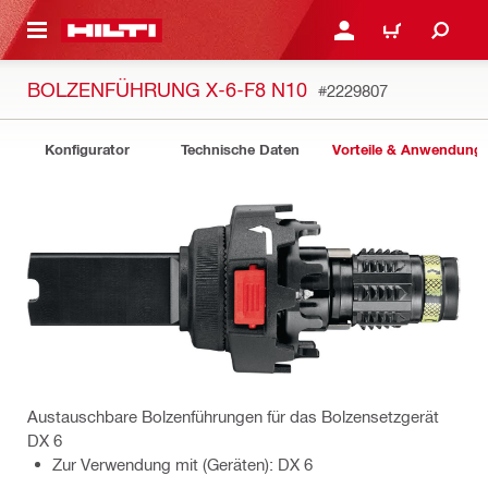
AUPTINHALT
ANMELDEN ODER REGIS
WARENKORB
BOLZENFÜHRUNG X-6-F8 N10
#2229807
Konfigurator
Technische Daten
Vorteile & Anwendung
Austauschbare Bolzenführungen für das Bolzensetzgerät
DX 6
Zur Verwendung mit (Geräten): DX 6