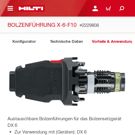
AUPTINHALT
ANMELDEN ODER REGIS
WARENKORB
BOLZENFÜHRUNG X-6-F10
#2229808
Konfigurator
Technische Daten
Vorteile & Anwendung
Austauschbare Bolzenführungen für das Bolzensetzgerät
DX 6
Zur Verwendung mit (Geräten): DX 6