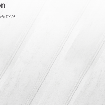
en
erät DX 36