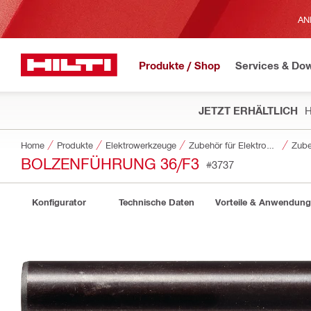
AN
Produkte / Shop
Services & Do
JETZT ERHÄLTLICH
H
Home
Produkte
Elektrowerkzeuge
Zubehör für Elektrowerkzeuge
Zube
BOLZENFÜHRUNG 36/F3
#3737
Konfigurator
Technische Daten
Vorteile & Anwendun