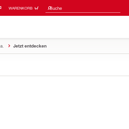
Suchvorschläge
Suche
WARENKORB
a.
Jetzt entdecken