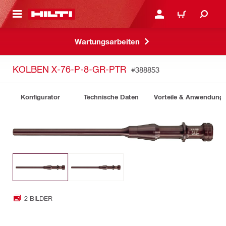
AUPTINHALT
ANMELDEN ODER REGIS
WARENKORB
Wartungsarbeiten
KOLBEN X-76-P-8-GR-PTR
#388853
Konfigurator
Technische Daten
Vorteile & Anwendung
2 BILDER