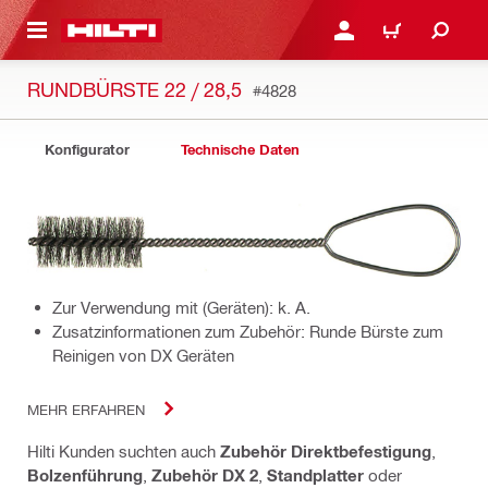
AUPTINHALT
ANMELDEN ODER REGIS
WARENKORB
RUNDBÜRSTE 22 / 28,5
#4828
Konfigurator
Technische Daten
Zur Verwendung mit (Geräten): k. A.
Zusatzinformationen zum Zubehör: Runde Bürste zum
Reinigen von DX Geräten
MEHR ERFAHREN
Hilti Kunden suchten auch
Zubehör Direktbefestigung
,
Bolzenführung
,
Zubehör DX 2
,
Standplatter
oder