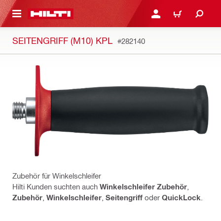
AUPTINHALT
ANMELDEN ODER REGIS
WARENKORB
SEITENGRIFF (M10) KPL
#282140
Zubehör für Winkelschleifer
Hilti Kunden suchten auch
Winkelschleifer Zubehör
,
Zubehör
,
Winkelschleifer
,
Seitengriff
oder
QuickLock
.