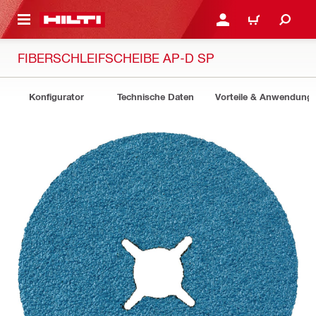
AUPTINHALT
ANMELDEN ODER REGIS
WARENKORB
FIBERSCHLEIFSCHEIBE AP-D SP
Konfigurator
Technische Daten
Vorteile & Anwendung