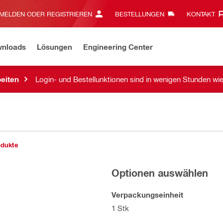
MELDEN ODER REGISTRIEREN
BESTELLUNGEN
KONTAKT‎
wnloads
Lösungen
Engineering Center
eiten
Login- und Bestellunktionen sind in wenigen Stunden wi
odukte
Optionen auswählen
Verpackungseinheit
1 Stk