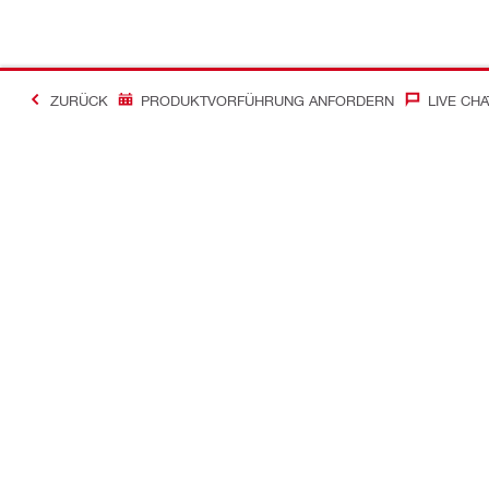
ZURÜCK
PRODUKTVORFÜHRUNG ANFORDERN
LIVE CHA
Kontakt
News
Kontakt
Zum Hilti Ne