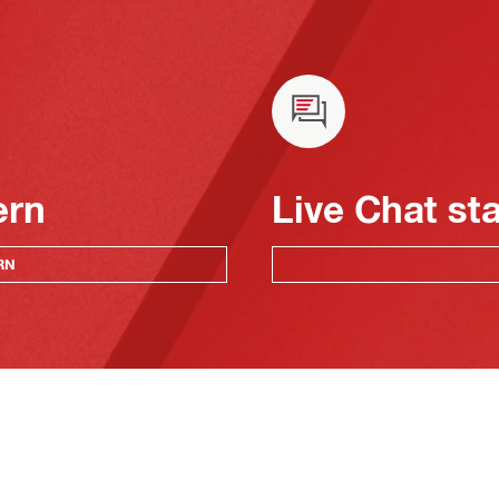
ern
Live Chat st
RN