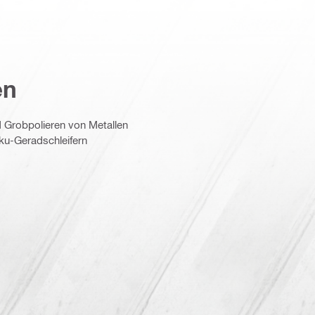
en
nd Grobpolieren von Metallen
kku-Geradschleifern