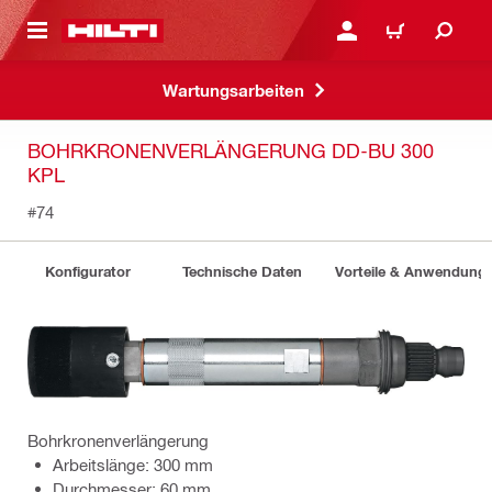
AUPTINHALT
ANMELDEN ODER REGIS
WARENKORB
Wartungsarbeiten
BOHRKRONENVERLÄNGERUNG DD-BU 300
KPL
#74
Konfigurator
Technische Daten
Vorteile & Anwendung
Bohrkronenverlängerung
Arbeitslänge: 300 mm
Durchmesser: 60 mm