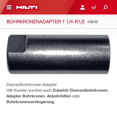
AUPTINHALT
ANMELDEN ODER REGIS
WARENKORB
BOHRKRONENADAPTER 1 1/4-R1/2
#9846
Diamantbohrkronen-Adapter
Hilti Kunden suchten auch
Zubehör Diamantbohrkronen
,
Adapter Bohrkronen
,
Anbohrhilfen
oder
Bohrkronenverlängerung
.