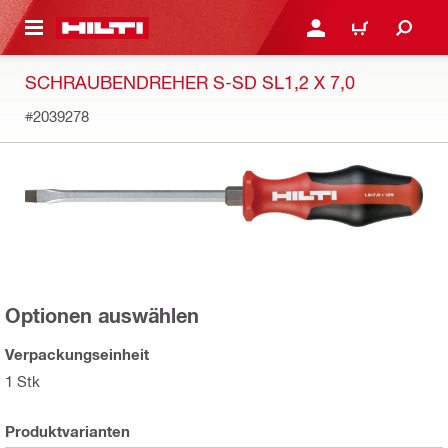
AUPTINHALT
ANMELDEN ODER REGIS
WARENKORB
SCHRAUBENDREHER S-SD SL1,2 X 7,0
#2039278
Optionen auswählen
Verpackungseinheit
1 Stk
Produktvarianten