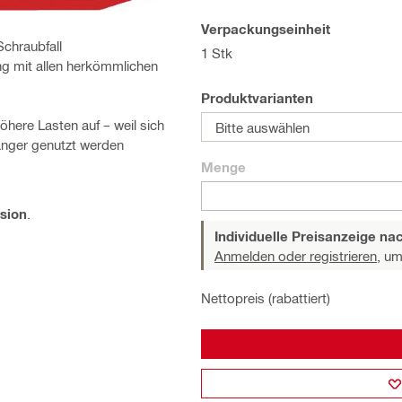
Verpackungseinheit
chraubfall
1 Stk
g mit allen herkömmlichen
Produktvarianten
öhere Lasten auf – weil sich
Bitte auswählen
länger genutzt werden
Menge
rsion
.
Individuelle Preisanzeige n
Anmelden oder registrieren,
um 
Nettopreis (rabattiert)