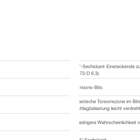
¼"-Sechskant-Einsteckende zur
1173-D 6.3)
Torsions-Bits
Elastische Torsionszone im Bits
Schlagbelastung leicht verdreh
Niedrigere Wahrscheinlichkeit 
1/4" Sechskant