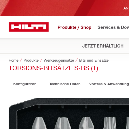
AN
Produkte / Shop
Services & Do
JETZT ERHÄLTLICH
H
Home
Produkte
Werkzeugeinsätze
Bits und Einsätze
TORSIONS-BITSÄTZE S-BS (T)
Konfigurator
Technische Daten
Vorteile & Anwendun