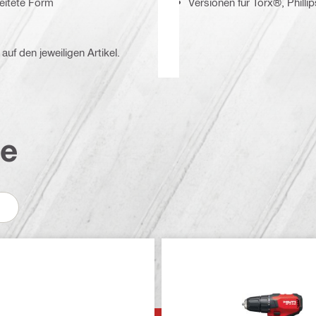
eitete Form
Versionen für Torx®, Philli
auf den jeweiligen Artikel.
te