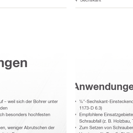
ungen
Anwendung
f – weil sich der Bohrer unter
¼"-Sechskant-Einsteckende
rden
1173-D 6.3)
urch besonders hochfesten
Empfohlene Einsatzgebiet
Schraubfall (z. B. Holzbau,
ben, weniger Abrutschen der
Zum Setzen von Schrauben i