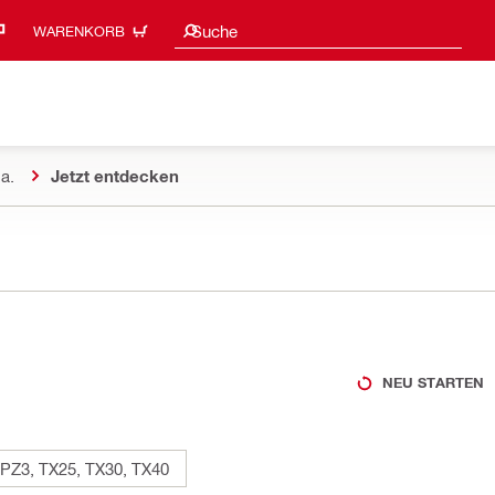
Suchvorschläge
Suche
WARENKORB
a.
Jetzt entdecken
NEU STARTEN
PZ3, TX25, TX30, TX40