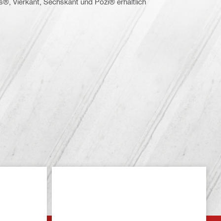
ps®, Vierkant, Sechskant und Pozi® erhältlich