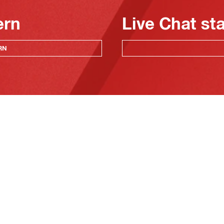
ern
Live Chat st
RN