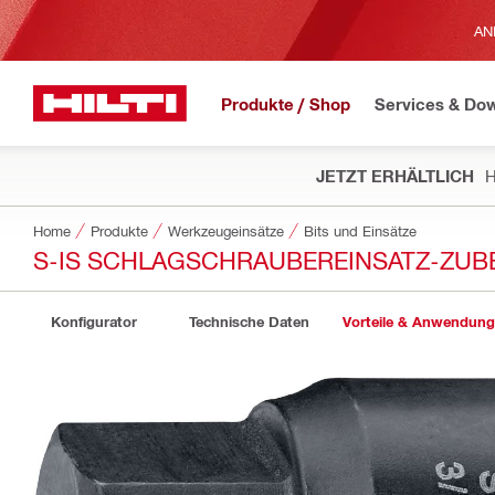
AN
Produkte / Shop
Services & Do
JETZT ERHÄLTLICH
H
Home
Produkte
Werkzeugeinsätze
Bits und Einsätze
S-IS SCHLAGSCHRAUBEREINSATZ-ZU
Konfigurator
Technische Daten
Vorteile & Anwendun