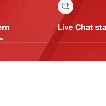
ern
Live Chat st
RN