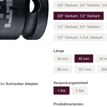
3/8" Vierkant, 3/4" Vierkant, 1
3/8" Vierkant, 1/2" Vierkant
1/2" Vierkant, 3/4" Vierkant
1/2" Vierkant, 5 Zoll, Vierkant
Länge
40 mm
45 mm
50 
90 mm
127 mm
25
Verpackungseinheit
der
Schrauber Adapter
.
1 Stk
5 Stk
Produktvarianten