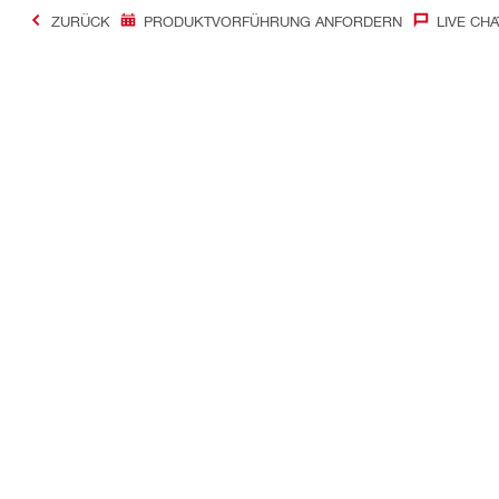
ZURÜCK
PRODUKTVORFÜHRUNG ANFORDERN
LIVE CHA
Kontakt
News
Kontakt
Zum Hilti Ne
Hilti Store finden
Pressemittei
E-Mail senden
Die Hilti Gro
Live Chat