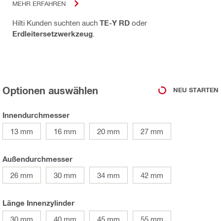
MEHR ERFAHREN
Hilti Kunden suchten auch
TE-Y RD
oder
Erdleitersetzwerkzeug
.
Optionen auswählen
NEU STARTEN
Innendurchmesser
13 mm
16 mm
20 mm
27 mm
Außendurchmesser
26 mm
30 mm
34 mm
42 mm
Länge Innenzylinder
30 mm
40 mm
45 mm
55 mm