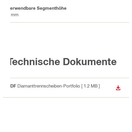
Verwendbare Segmenthöhe
8 mm
Technische Dokumente
PDF
Diamanttrennscheiben-Portfolio
[ 1.2 MB ]
ANZEI