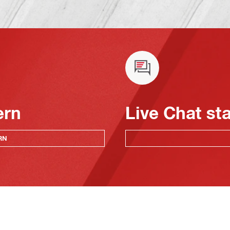
ern
Live Chat st
RN