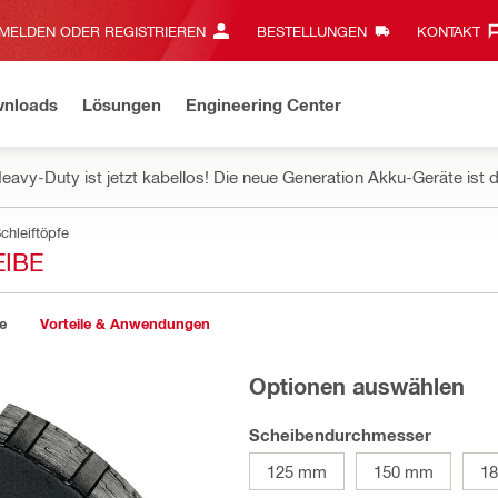
MELDEN ODER REGISTRIEREN
BESTELLUNGEN
KONTAKT‎
wnloads
Lösungen
Engineering Center
eavy-Duty ist jetzt kabellos! Die neue Generation Akku-Geräte ist d
chleiftöpfe
IBE
e
Vorteile & Anwendungen
Optionen auswählen
Scheibendurchmesser
125 mm
150 mm
1