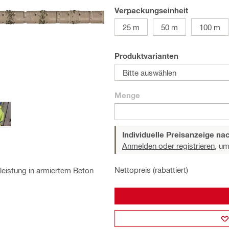
Verpackungseinheit
25 m
50 m
100 m
Produktvarianten
Bitte auswählen
Menge
Individuelle Preisanzeige n
Anmelden oder registrieren,
um 
Nettopreis (rabattiert)
tleistung in armiertem Beton