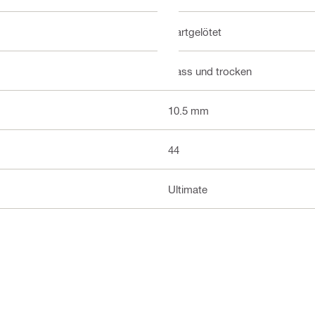
Hartgelötet
Nass und trocken
10.5 mm
44
Ultimate