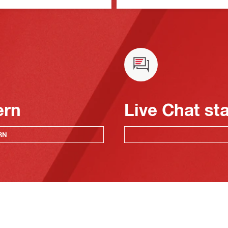
ern
Live Chat st
RN