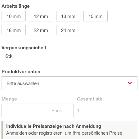
Arbeitslänge
10 mm
12 mm
13 mm
15 mm
18 mm
22 mm
24 mm
Verpackungseinheit
1 Stk
Produktvarianten
Bitte auswählen
Menge
Gesamt
stk.
Packungen
1
Individuelle Preisanzeige nach Anmeldung
Anmelden oder registrieren,
um Ihre persönlichen Preise