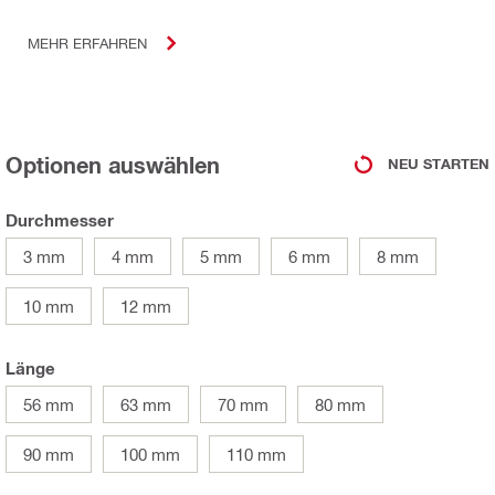
MEHR ERFAHREN
Optionen auswählen
NEU STARTEN
Durchmesser
3 mm
4 mm
5 mm
6 mm
8 mm
10 mm
12 mm
Länge
56 mm
63 mm
70 mm
80 mm
90 mm
100 mm
110 mm