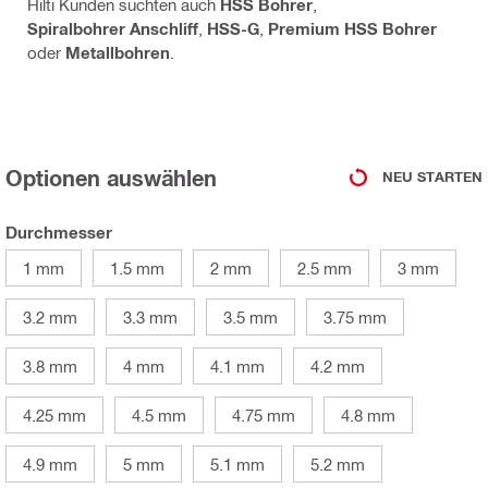
Hilti Kunden suchten auch
HSS Bohrer
,
Spiralbohrer Anschliff
,
HSS-G
,
Premium HSS Bohrer
oder
Metallbohren
.
Optionen auswählen
NEU STARTEN
Durchmesser
1 mm
1.5 mm
2 mm
2.5 mm
3 mm
3.2 mm
3.3 mm
3.5 mm
3.75 mm
3.8 mm
4 mm
4.1 mm
4.2 mm
4.25 mm
4.5 mm
4.75 mm
4.8 mm
4.9 mm
5 mm
5.1 mm
5.2 mm