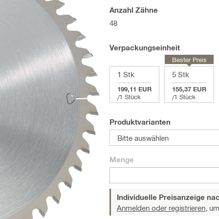
Anzahl Zähne
48
Verpackungseinheit
Bester Preis
1 Stk
5 Stk
199,11 EUR
155,37 EUR
/
1 Stück
/
1 Stück
Produktvarianten
Bitte auswählen
Menge
Individuelle Preisanzeige n
Anmelden oder registrieren,
um 