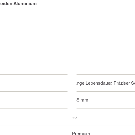
eiden Aluminium
.
Lange Lebensdauer, Präziser Sc
165 mm
48
Premium