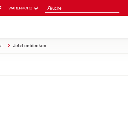
Suchvorschläge
Suche
WARENKORB
a.
Jetzt entdecken