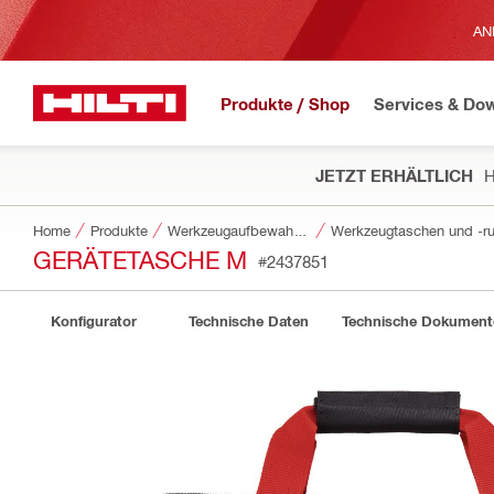
AN
Produkte / Shop
Services & Do
JETZT ERHÄLTLICH
H
Home
Produkte
Werkzeugaufbewahrung und Transportsysteme
Werkzeugtaschen und -r
GERÄTETASCHE M
#2437851
Konfigurator
Technische Daten
Technische Dokument