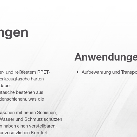
ungen
Anwendung
er- und reißfestem RPET-
Aufbewahrung und Transpor
Werkzeugtasche harten
sdauer
gtasche bestehen aus
denschienen), was die
taschen mit neuen Schienen,
or Wasser und Schmutz schützen
 haben einen verstellbaren,
ür zusätzlichen Komfort