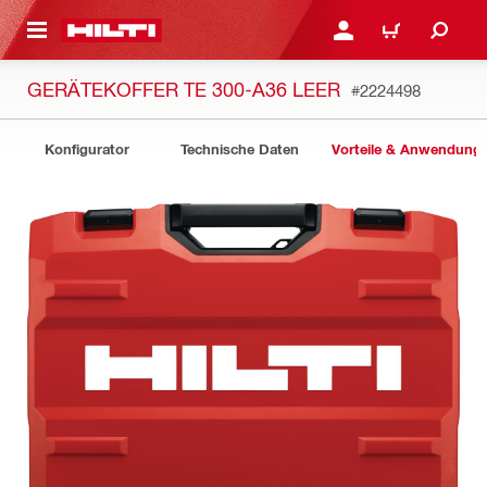
AUPTINHALT
ANMELDEN ODER REGIS
WARENKORB
GERÄTEKOFFER TE 300-A36 LEER
#2224498
Konfigurator
Technische Daten
Vorteile & Anwendung