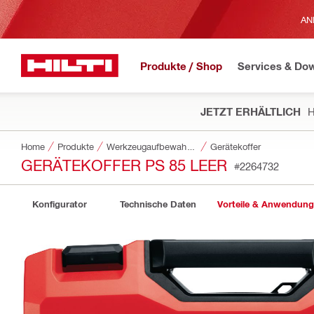
AN
Produkte / Shop
Services & Do
JETZT ERHÄLTLICH
H
Home
Produkte
Werkzeugaufbewahrung und Transportsysteme
Gerätekoffer
GERÄTEKOFFER PS 85 LEER
#2264732
Konfigurator
Technische Daten
Vorteile & Anwendun