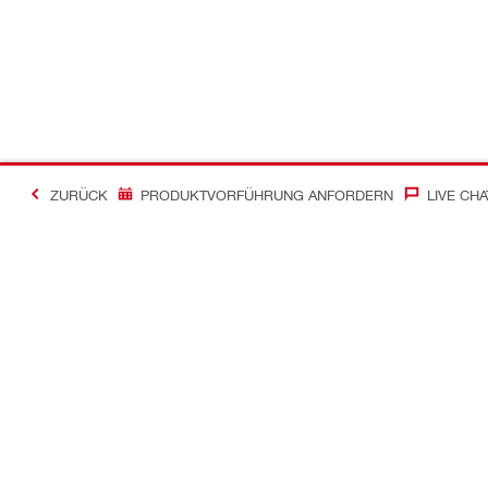
ZURÜCK
PRODUKTVORFÜHRUNG ANFORDERN
LIVE CHA
Kontakt
News
Kontakt
Zum Hilti Ne