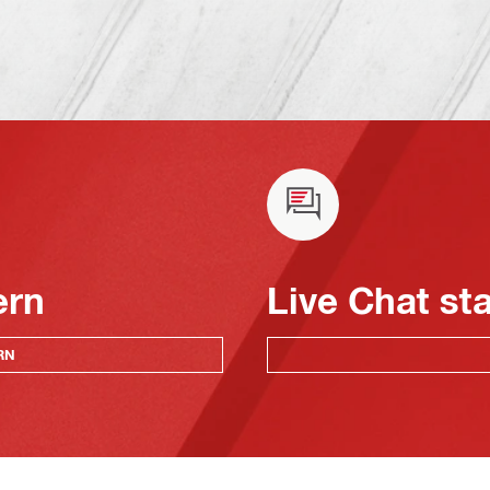
ern
Live Chat st
RN