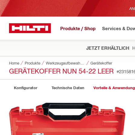
AN
Produkte / Shop
Services & Do
JETZT ERHÄLTLICH
H
Home
Produkte
Werkzeugaufbewahrung und Transportsysteme
Gerätekoffer
GERÄTEKOFFER NUN 54-22 LEER
#231581
Konfigurator
Technische Daten
Vorteile & Anwendun