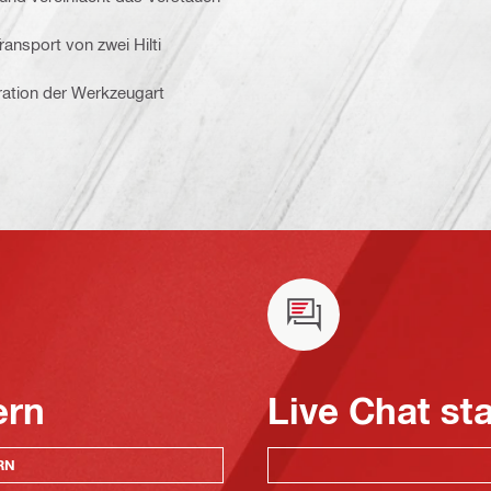
ansport von zwei Hilti
stration der Werkzeugart
ern
Live Chat st
RN