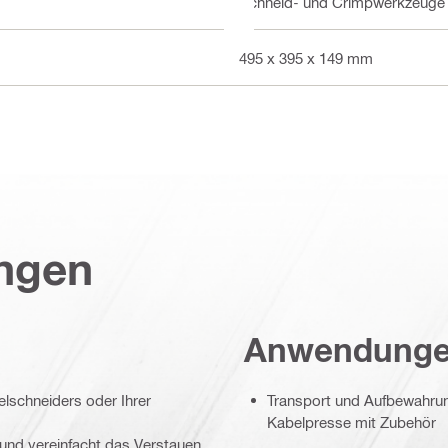
Schneid- und Crimpwerkzeuge
495 x 395 x 149 mm
ungen
Anwendung
lschneiders oder Ihrer
Transport und Aufbewahrun
Kabelpresse mit Zubehör
und vereinfacht das Verstauen