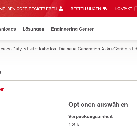
MELDEN ODER REGISTRIEREN
BESTELLUNGEN
KONTAKT‎
wnloads
Lösungen
Engineering Center
eavy-Duty ist jetzt kabellos! Die neue Generation Akku-Geräte ist d
6
gen
Optionen auswählen
Verpackungseinheit
1 Stk