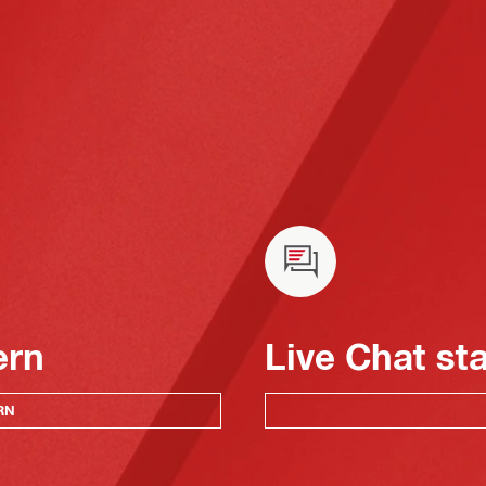
ern
Live Chat st
RN