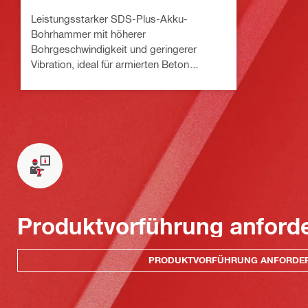
Leistungsstarker SDS-Plus-Akku-
Bohrhammer mit höherer
Bohrgeschwindigkeit und geringerer
Vibration, ideal für armierten Beton
(Nuron-Akkupaket)
Produktvorführung anford
PRODUKTVORFÜHRUNG ANFORDE