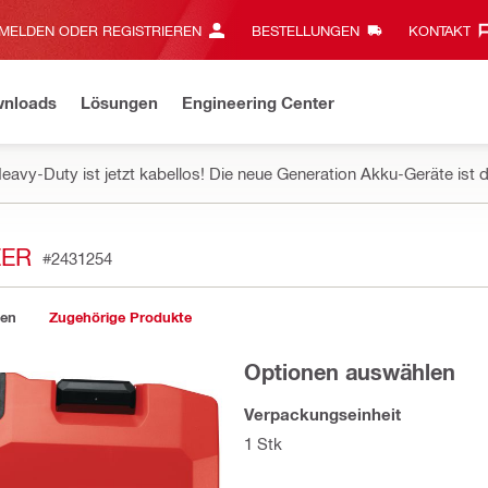
MELDEN ODER REGISTRIEREN
BESTELLUNGEN
KONTAKT‎
wnloads
Lösungen
Engineering Center
eavy-Duty ist jetzt kabellos! Die neue Generation Akku-Geräte ist d
EER
#2431254
gen
Zugehörige Produkte
Optionen auswählen
Verpackungseinheit
1 Stk