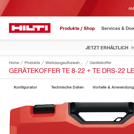
AN
Produkte / Shop
Services & Do
JETZT ERHÄLTLICH
H
Home
Produkte
Werkzeugaufbewahrung und Transportsysteme
Gerätekoffer
GERÄTEKOFFER TE 8-22 + TE DRS-22 L
Konfigurator
Technische Daten
Vorteile & Anwendun