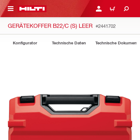
AUPTINHALT
ANMELDEN ODER REGIS
WARENKORB
GERÄTEKOFFER B22/C (S) LEER
#2441702
Konfigurator
Technische Daten
Technische Dokument