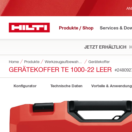
AN
Produkte / Shop
Services & Do
JETZT ERHÄLTLICH
H
Home
Produkte
Werkzeugaufbewahrung und Transportsysteme
Gerätekoffer
GERÄTEKOFFER TE 1000-22 LEER
#248092
Konfigurator
Technische Daten
Vorteile & Anwendun