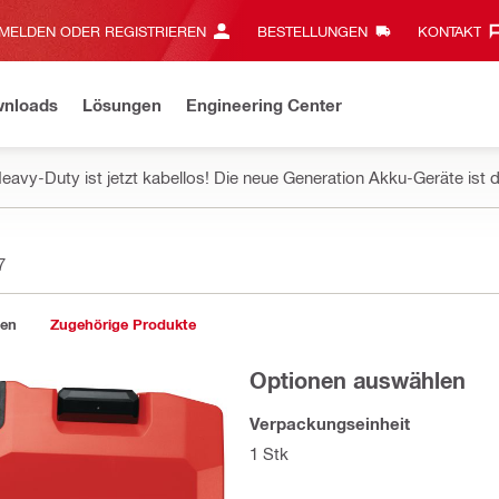
MELDEN ODER REGISTRIEREN
BESTELLUNGEN
KONTAKT‎
wnloads
Lösungen
Engineering Center
eavy-Duty ist jetzt kabellos! Die neue Generation Akku-Geräte ist d
7
gen
Zugehörige Produkte
Optionen auswählen
Verpackungseinheit
1 Stk