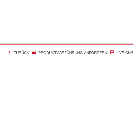
ZURÜCK
PRODUKTVORFÜHRUNG ANFORDERN
LIVE CHA
Kontakt
News
Kontakt
Zum Hilti Ne