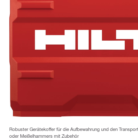
Robuster Gerätekoffer für die Aufbewahrung und den Transpor
oder Meißelhammers mit Zubehör