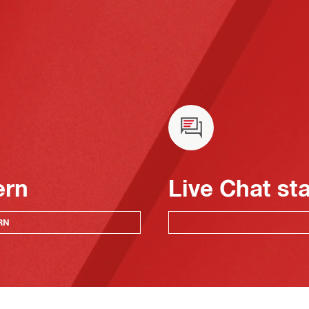
ern
Live Chat st
RN