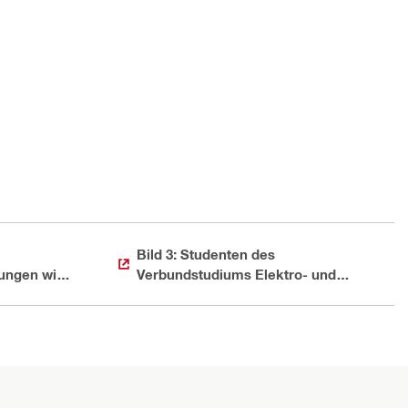
Bild 3: Studenten des
ungen wie
Verbundstudiums Elektro- und
Informationstechnik
ute für