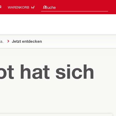
Suchvorschläge
Suche
WARENKORB
a.
Jetzt entdecken
t hat sich