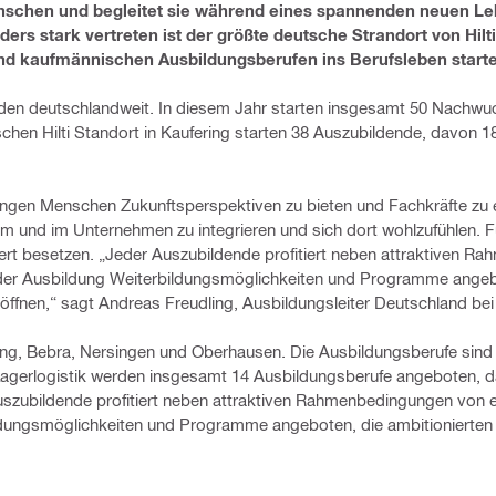
Menschen und begleitet sie während eines spannenden neuen Le
ers stark vertreten ist der größte deutsche Strandort von Hilt
nd kaufmännischen Ausbildungsberufen ins Berufsleben starte
den deutschlandweit. In diesem Jahr starten insgesamt 50 Nachwuc
hen Hilti Standort in Kaufering starten 38 Auszubildende, davon 1
ngen Menschen Zukunftsperspektiven zu bieten und Fachkräfte zu e
am und im Unternehmen zu integrieren und sich dort wohlzufühlen. F
ziert besetzen. „Jeder Auszubildende profitiert neben attraktiven 
der Ausbildung Weiterbildungsmöglichkeiten und Programme angebo
 öffnen,“ sagt Andreas Freudling, Ausbildungsleiter Deutschland bei H
ing, Bebra, Nersingen und Oberhausen. Die Ausbildungsberufe sind vi
Lagerlogistik werden insgesamt 14 Ausbildungsberufe angeboten, d
szubildende profitiert neben attraktiven Rahmenbedingungen von ei
dungsmöglichkeiten und Programme angeboten, die ambitionierten 