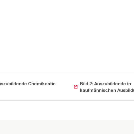
Auszubildende Chemikantin
Bild 2: Auszubildende in
kaufmännischen Ausbild
Kaufleute für IT-System-
Management oder Kaufle
Dialogmarketing