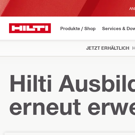
AN
Produkte / Shop
Services & Do
JETZT ERHÄLTLICH
H
Hilti Ausbi
erneut erwe