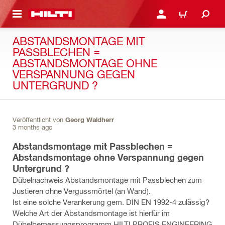
AUPTINHALT
ANMELDEN ODER REGIS
WARENKORB
ABSTANDSMONTAGE MIT
PASSBLECHEN =
ABSTANDSMONTAGE OHNE
VERSPANNUNG GEGEN
UNTERGRUND ?
Veröffentlicht von
Georg Waldherr
3 months ago
Abstandsmontage mit Passblechen =
Abstandsmontage ohne Verspannung gegen
Untergrund ?
Dübelnachweis Abstandsmontage mit Passblechen zum
Justieren ohne Vergussmörtel (an Wand).
Ist eine solche Verankerung gem. DIN EN 1992-4 zulässig?
Welche Art der Abstandsmontage ist hierfür im
Dübelbemessungsprogramm HILTI PROFIS ENGINEERING