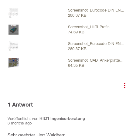
Screenshot_Eurocode DIN EN
280.37 KB
1992-42019-04 Kap. 6.2.2 Bild
6.6 der Fall a) .jpg
Screenshot_HILTI-Profis-
74.69 KB
Engineering_Abstandsmontage
ohne Verspannung gegen-
Screenshot_Eurocode DIN EN
Untergrund.jpg
280.37 KB
1992-42019-04 Kap. 6.2.2 Bild
6.6 der Fall a) .jpg
Screenshot_CAD_Ankerplatte-
64.35 KB
mit-Passplatten-an-Wand.jpg
1
Antwort
Veröffentlicht von
HILTI Ingenieurberatung
3 months ago
Sehr geehrter Herr Waldherr,