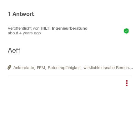
1
Antwort
Veröffentlicht von
HILTI Ingenieurberatung
about 4 years ago
A
e
ff
Ankerplatte,
FEM,
Betontragfähigkeit,
wirklichkeitsnahe Berechnung