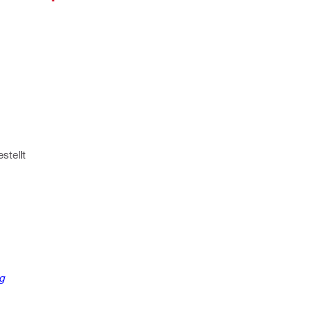
stellt
g