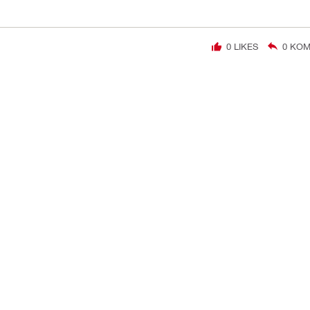
0
LIKES
0
KOM