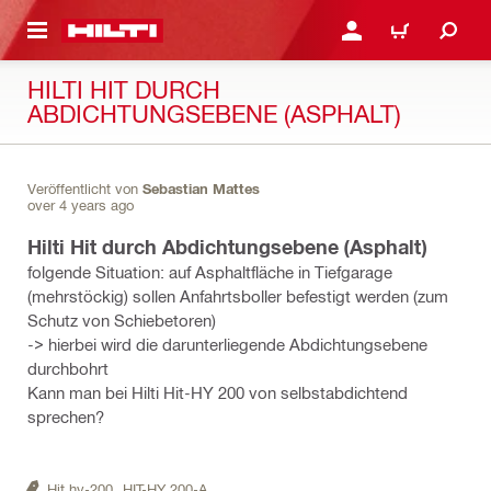
AUPTINHALT
ANMELDEN ODER REGIS
WARENKORB
HILTI HIT DURCH
ABDICHTUNGSEBENE (ASPHALT)
Veröffentlicht von
Sebastian Mattes
over 4 years ago
Hilti Hit durch Abdichtungsebene (Asphalt)
folgende Situation: auf Asphaltfläche in Tiefgarage
(mehrstöckig) sollen Anfahrtsboller befestigt werden (zum
Schutz von Schiebetoren)
-> hierbei wird die darunterliegende Abdichtungsebene
durchbohrt
Kann man bei Hilti Hit-HY 200 von selbstabdichtend
sprechen?
Hit hy-200,
HIT-HY 200-A