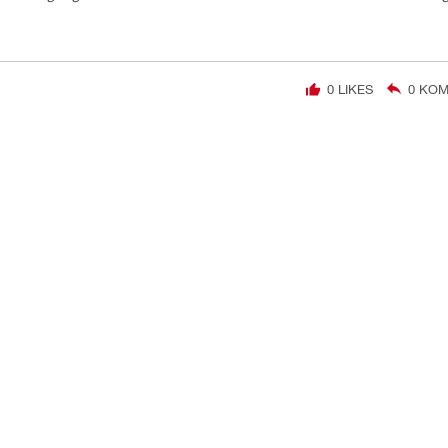
0
LIKES
0
KOM