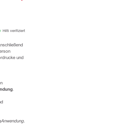
Hilti verifiziert
anschließend
Person
Vordrucke und
en
indung
.
nd
g
Anwendung.