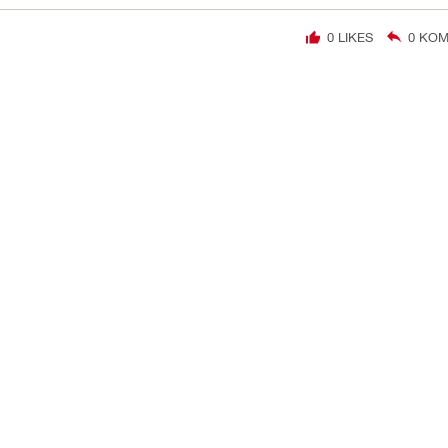
0
LIKES
0
KOM